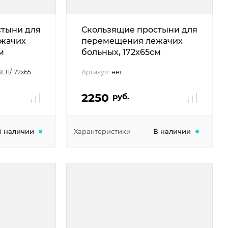
стыни для
Скользящие простыни для
жачих
перемещения лежачих
м
больных, 172х65см
ЕЛ/172х65
Артикул:
нет
2250
руб.
В наличии
Характеристики
В наличии