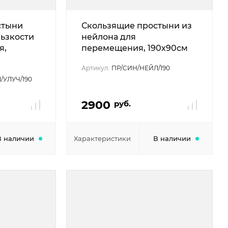
стыни
Скользящие простыни из
ьзкости
нейлона для
я,
перемещения, 190х90см
Артикул:
ПР/СИН/НЕЙЛ/190
/УЛУЧ/190
2900
руб.
В наличии
Характеристики
В наличии