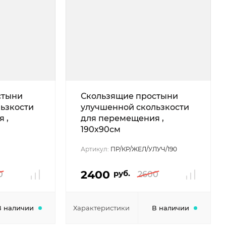
стыни
Скользящие простыни
ьзкости
улучшенной скользкости
 ,
для перемещения ,
190х90см
Артикул:
ПР/КР/ЖЕЛ/УЛУЧ/190
2400
руб.
0
2600
В наличии
Характеристики
В наличии