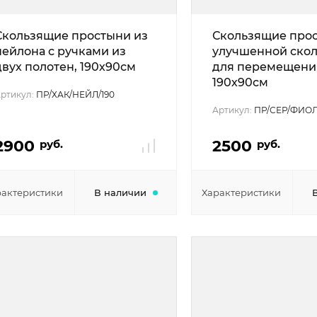
Скользящие простыни из
Скользящие про
нейлона с ручками из
улучшенной скол
двух полотен, 190х90см
для перемещени
190х90см
ртикул:
ПР/ХАК/НЕЙЛ/190
Артикул:
ПР/СЕР/ФИОЛ
2900
2500
руб.
руб.
рактеристики
В наличии
Характеристики