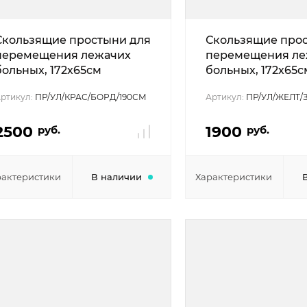
Скользящие простыни для
Скользящие про
перемещения лежачих
перемещения ле
больных, 172х65см
больных, 172х65с
ртикул:
ПР/УЛ/КРАС/БОРД/190СМ
Артикул:
ПР/УЛ/ЖЕЛТ/З
2500
1900
руб.
руб.
рактеристики
В наличии
Характеристики