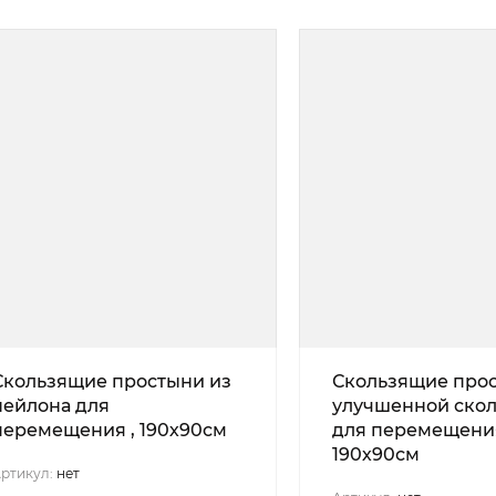
Скользящие простыни из
Скользящие про
нейлона для
улучшенной скол
перемещения , 190х90см
для перемещения
190х90см
ртикул:
нет