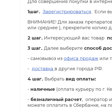
Для совершения покупки в интерн
1шаг.
Зарегистрироваться
. Если в
ВНИМАНИЕ! Для заказа препаратов
или среднее ), прекрепите копию
2 шаг.
Интересующий вас товар
п
3 шаг.
Далее выберите
способ дос
- самовывоз из
офиса продаж
или т
-
доставка
в другие города РФ.
4 шаг.
Выбрать
вид оплаты:
-
наличные
(оплата курьеру по г. 
-
безналичный расчет
, оператор 
можете оплатить в Сбербанке, на поч